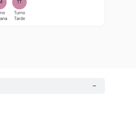
M
TT
rno
Turno
ana
Tarde