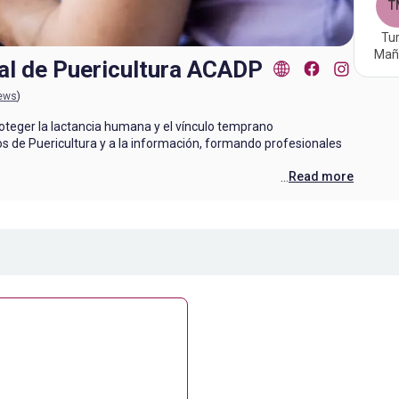
T
Tu
Mañ
ual de Puericultura ACADP
iews
)
oteger la lactancia humana y el vínculo temprano
os de Puericultura y a la información, formando profesionales
...
Read more
gratuita la misma será grabada y puede ser utilizada con fines
ación Civil Argentina de Puericultura.
ltura ACADP