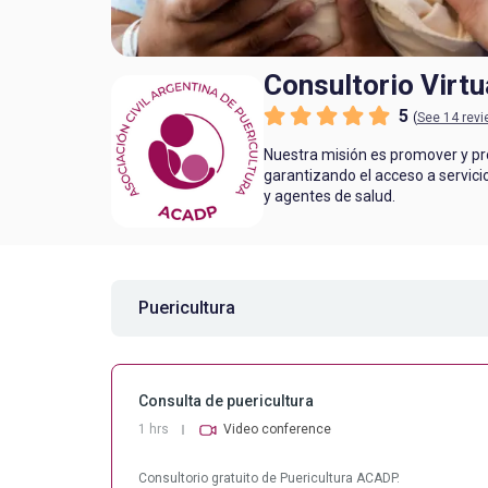
Consultorio Virt
5
(
See 14 rev
Nuestra misión es promover y pr
garantizando el acceso a servici
y agentes de salud.
Importante: Al ser una consulta 
educativos al interior de la Asoci
www.acadp.org.ar
Puericultura
consultorio@acadp.org.ar
Consultorio gratuito de Puericu
Consulta de puericultura
1 hrs
Video conference
Consultorio gratuito de Puericultura ACADP.